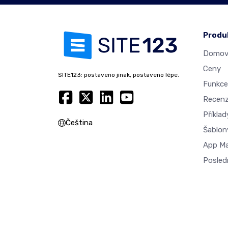
Produ
Domovs
Ceny
SITE123: postaveno jinak, postaveno lépe.
Funkce
Recen
Příkla
Čeština
Šablon
App M
Posled