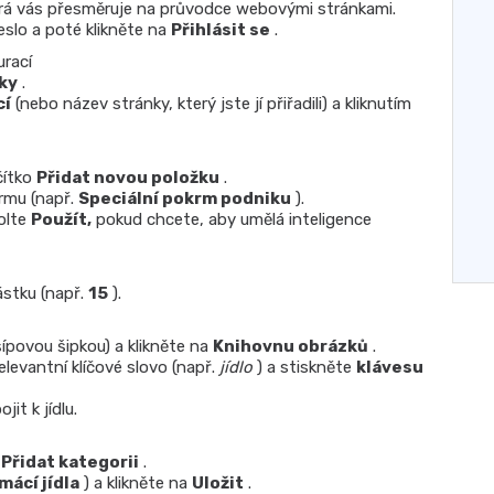
erá vás přesměruje na průvodce webovými stránkami.
eslo a poté klikněte na
Přihlásit se
.
urací
ky
.
cí
(nebo název stránky, který jste jí přiřadili) a kliknutím
čítko
Přidat novou položku
.
rmu (např.
Speciální pokrm podniku
).
olte
Použít,
pokud chcete, aby umělá inteligence
ástku (např.
15
).
šípovou šipkou) a klikněte na
Knihovnu obrázků
.
elevantní klíčové slovo (např.
jídlo
) a stiskněte
klávesu
it k jídlu.
a
Přidat kategorii
.
mácí jídla
) a klikněte na
Uložit
.