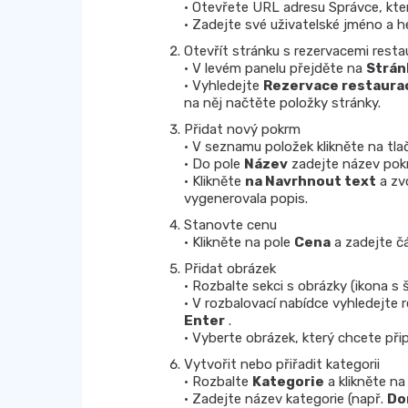
• Otevřete URL adresu Správce, kt
• Zadejte své uživatelské jméno a h
Otevřít stránku s rezervacemi resta
• V levém panelu přejděte na
Strán
• Vyhledejte
Rezervace restaura
na něj načtěte položky stránky.
Přidat nový pokrm
• V seznamu položek klikněte na tla
• Do pole
Název
zadejte název pok
• Klikněte
na Navrhnout text
a zv
vygenerovala popis.
Stanovte cenu
• Klikněte na pole
Cena
a zadejte č
Přidat obrázek
• Rozbalte sekci s obrázky (ikona s 
• V rozbalovací nabídce vyhledejte r
Enter
.
• Vyberte obrázek, který chcete připoj
Vytvořit nebo přiřadit kategorii
• Rozbalte
Kategorie
a klikněte n
• Zadejte název kategorie (např.
Do