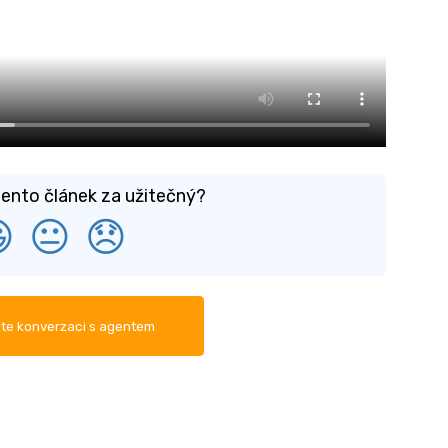
ento článek za užitečný?

😐
😞
te konverzaci s agentem