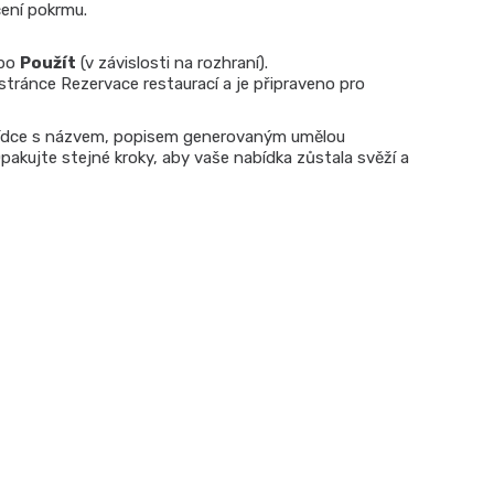
čení pokrmu.
bo
Použít
(v závislosti na rozhraní).
 stránce Rezervace restaurací a je připraveno pro
abídce s názvem, popisem generovaným umělou
Opakujte stejné kroky, aby vaše nabídka zůstala svěží a