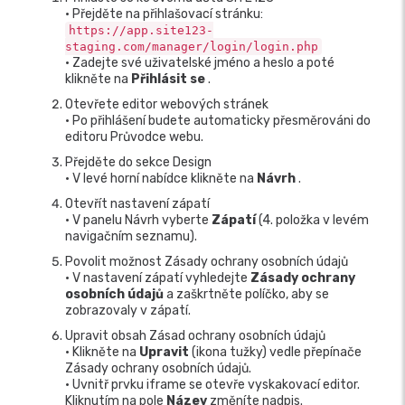
• Přejděte na přihlašovací stránku:
https://app.site123-
staging.com/manager/login/login.php
• Zadejte své uživatelské jméno a heslo a poté
klikněte na
Přihlásit se
.
Otevřete editor webových stránek
• Po přihlášení budete automaticky přesměrováni do
editoru Průvodce webu.
Přejděte do sekce Design
• V levé horní nabídce klikněte na
Návrh
.
Otevřít nastavení zápatí
• V panelu Návrh vyberte
Zápatí
(4. položka v levém
navigačním seznamu).
Povolit možnost Zásady ochrany osobních údajů
• V nastavení zápatí vyhledejte
Zásady ochrany
osobních údajů
a zaškrtněte políčko, aby se
zobrazovaly v zápatí.
Upravit obsah Zásad ochrany osobních údajů
• Klikněte na
Upravit
(ikona tužky) vedle přepínače
Zásady ochrany osobních údajů.
• Uvnitř prvku iframe se otevře vyskakovací editor.
Kliknutím na pole
Název
změníte nadpis.