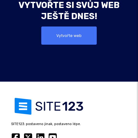
VYTVOŘTE SI SVŮJ WEB
JEŠTĚ DNES!
Vytvořte web
SITE123: postaveno jinak, postaveno lépe.