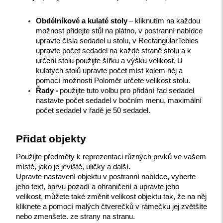
Obdélníkové a kulaté stoly
– kliknutím na každou 
možnost přidejte stůl na plátno, v postranní nabídce 
upravte čísla sedadel u stolu, v RectangularTebles 
upravte počet sedadel na každé straně stolu a k 
určení stolu použijte šířku a výšku velikost.
U 
kulatých stolů upravte počet míst kolem něj a 
pomocí možnosti Poloměr určete velikost stolu.
Řady -
použijte tuto volbu pro přidání řad sedadel 
nastavte počet sedadel v bočním menu, maximální 
počet sedadel v řadě je 50 sedadel.
Přidat objekty
Použijte předměty k reprezentaci různých prvků ve vašem 
místě, jako je jeviště, uličky a další.
Upravte nastavení objektu v postranní nabídce, vyberte 
jeho text, barvu pozadí a ohraničení a upravte jeho 
velikost, můžete také změnit velikost objektu tak, že na něj 
kliknete a pomocí malých čtverečků v rámečku jej zvětšíte 
nebo zmenšete. ze strany na stranu.