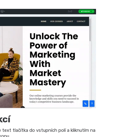
kcí
e text tlačítka do vstupních polí a kliknutím na
konu.