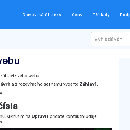
Domovská Stránka
Ceny
Příklady
Pod
webu
 záhlaví svého webu.
ávrh
a z rozevíracího seznamu vyberte
Záhlaví
.
ů:
čísla
nu.
Kliknutím na
Upravit
přidáte kontaktní údaje:
x.