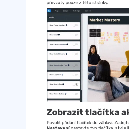
převzaty pouze z této stránky.
Zobrazit tlačítka a
Povolit přidání tlačítek do záhlaví. Zadejt
Nastavení
nastavte typ tlačítka, styl a i