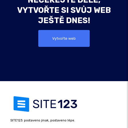
VYTVOŘTE SI SVŮJ WEB
JEŠTĚ DNES!
Vytvořte web
SITE123: postaveno jinak, postaveno lépe.