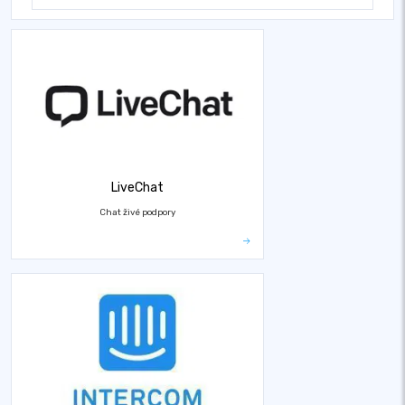
LiveChat
Chat živé podpory