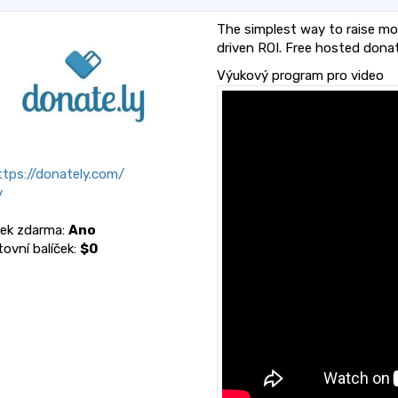
The simplest way to raise mon
driven ROI. Free hosted dona
Výukový program pro video
tps://donately.com/
y
ček zdarma:
Ano
tovní balíček:
$0